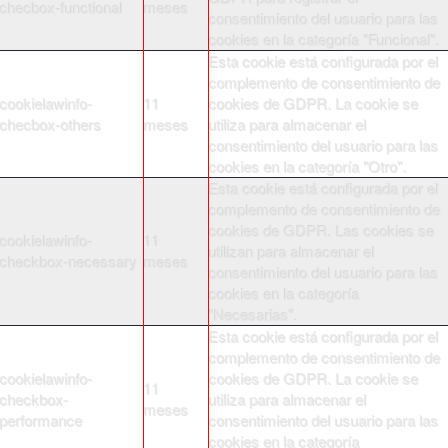
checbox-functional
meses
consentimiento del usuario para las
cookies en la categoría "Funcional".
Esta cookie está configurada por el
complemento de consentimiento de
cookielawinfo-
11
cookies de GDPR. La cookie se
checbox-others
meses
utiliza para almacenar el
consentimiento del usuario para las
cookies en la categoría "Otro".
Esta cookie está configurada por el
complemento de consentimiento de
cookies de GDPR. Las cookies se
cookielawinfo-
11
utilizan para almacenar el
checkbox-necessary
meses
consentimiento del usuario para las
cookies en la categoría
"Necesarias".
Esta cookie está configurada por el
complemento de consentimiento de
cookielawinfo-
cookies de GDPR. La cookie se
11
checkbox-
utiliza para almacenar el
meses
performance
consentimiento del usuario para las
cookies en la categoría