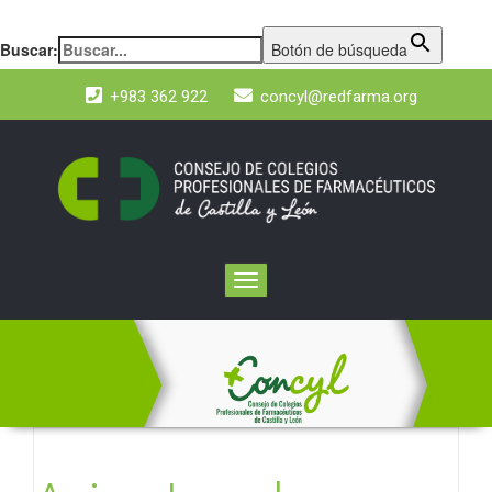
Buscar:
Botón de búsqueda
+983 362 922
concyl@redfarma.org
Toggle
navigation