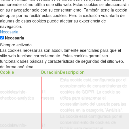
comprender cómo utiliza este sitio web. Estas cookies se almacenarán
en su navegador solo con su consentimiento. También tiene la opción
de optar por no recibir estas cookies. Pero la exclusión voluntaria de
algunas de estas cookies puede afectar su experiencia de
navegación.
Necesaria
Necesaria
Siempre activado
Las cookies necesarias son absolutamente esenciales para que el
sitio web funcione correctamente. Estas cookies garantizan
funcionalidades básicas y características de seguridad del sitio web,
de forma anónima.
Cookie
Duración
Descripción
Esta cookie está configurada por el
complemento de consentimiento de
cookielawinfo-
11
cookies de GDPR. La cookie se
checbox-analytics
meses
utiliza para almacenar el
consentimiento del usuario para las
cookies en la categoría "Análisis".
La cookie está configurada por el
consentimiento de cookies de
cookielawinfo-
11
GDPR para registrar el